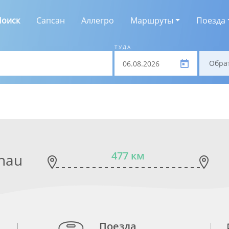
Поиск
Сапсан
Аллегро
Маршруты
Поезда
ТУДА
Обра
477 км
hau
Поезда