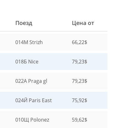
Поезд
Цена от
014М
Strizh
66,22$
018Б
Nice
79,23$
022А
Praga gl
79,23$
024Й
Paris East
75,92$
010Щ
Polonez
59,62$