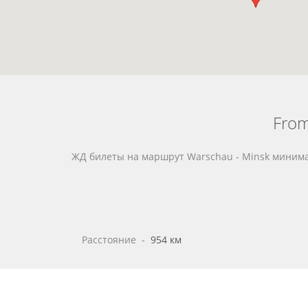
From
ЖД билеты на маршрут Warschau - Minsk минима
Расстояние
 - 
954 км