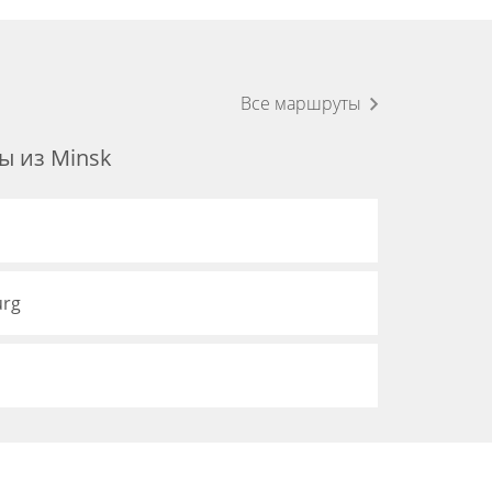
Все маршруты
 из Minsk
urg