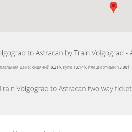
lgograd to Astracan by Train Volgograd - 
нимальная цена: сидячий
8,21$
, купе
13,14$
, плацкартный
13,88$
Train Volgograd to Astracan two way ticket