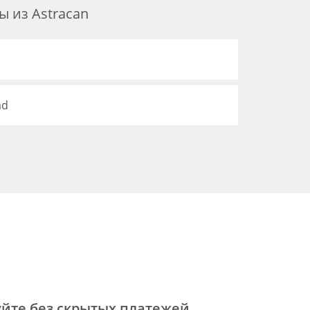
 из Astracan
ad
йте без скрытых платежей