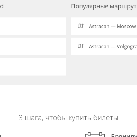
ad
Популярные маршруты
Astracan — Moscow
Astracan — Volgogr
3 шага, чтобы купить билеты
д
Брониру