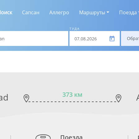
Поиск
Сапсан
Аллегро
Маршруты
Поезда
ТУДА
Обра
373 км
ad
Поезда