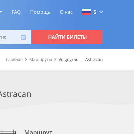
FAQ
Помощь
О нас
$
НАЙТИ БИЛЕТЫ
тно
Главная
Маршруты
Volgograd — Astracan
Astracan
Маршрут