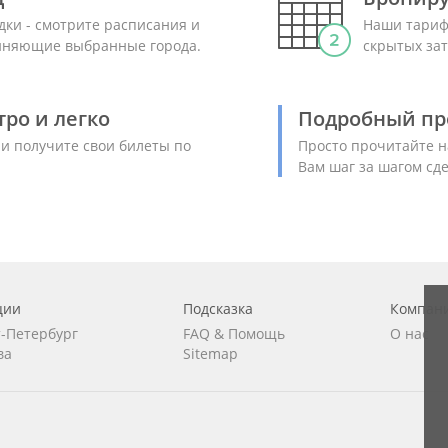
дки - смотрите расписания и
Наши тариф
диняющие выбранные города.
скрытых зат
ро и легко
Подробный пр
 и получите свои билеты по
Просто прочитайте н
Вам шаг за шагом сд
ции
Подсказка
Компан
т-Петербург
FAQ
&
Помощь
О нас
ва
Sitemap