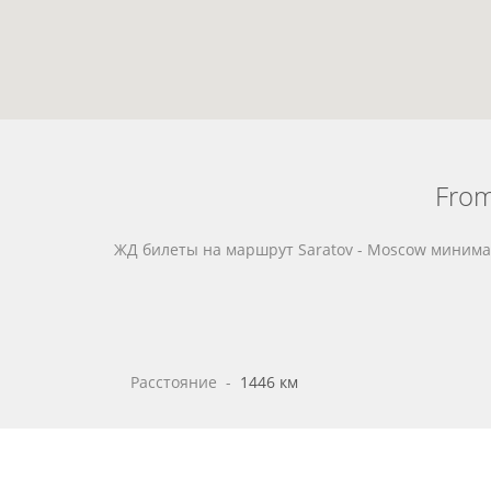
From
ЖД билеты на маршрут Saratov - Moscow миним
Расстояние
 - 
1446 км