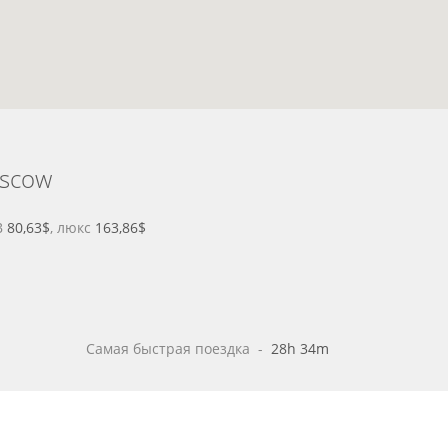
oscow
В
80,63$
, люкс
163,86$
Самая быстрая поездка
 - 
28h 34m