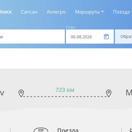
Поиск
Сапсан
Аллегро
Маршруты
Поезда
ТУДА
Обра
723 км
v
M
Поезда