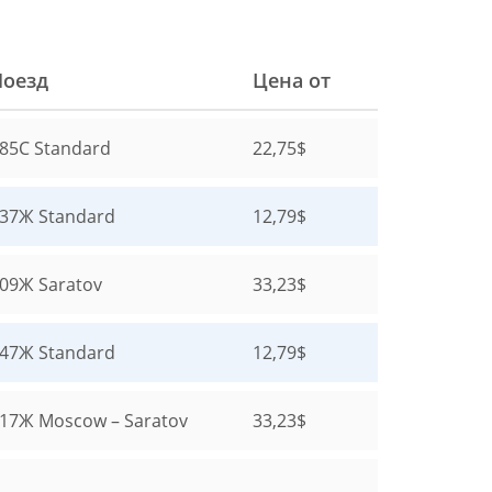
Поезд
Цена от
85С
Standard
22,75$
137Ж
Standard
12,79$
009Ж
Saratov
33,23$
047Ж
Standard
12,79$
017Ж
Moscow – Saratov
33,23$