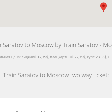
 Saratov to Moscow by Train Saratov - M
альная цена: сидячий
12,79$
, плацкартный
22,75$
, купе
23,53$
, С
Train Saratov to Moscow two way ticket: