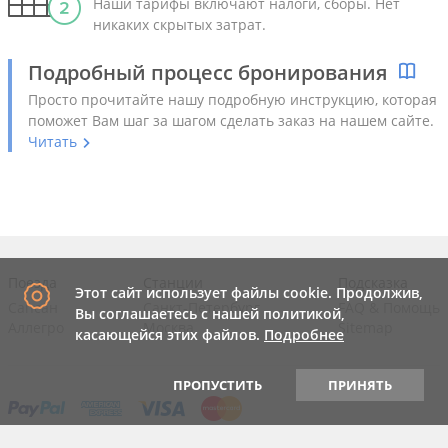
Наши тарифы включают налоги, сборы. Нет
никаких скрытых затрат.
Подробный процесс бронирования
Просто прочитайте нашу подробную инструкцию, которая
поможет Вам шаг за шагом сделать заказ на нашем сайте.
Читать
Поезда
Станции
Подсказка
Этот сайт использует файлы cookie. Продолжив,
Сапсан
Санкт-Петербург
FAQ
&
Помощь
Вы соглашаетесь с нашей политикой,
Аллегро
Москва
Sitemap
касающейся этих файлов.
Подробнее
ПРОПУСТИТЬ
ПРИНЯТЬ