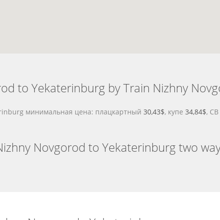
d to Yekaterinburg by Train Nizhny Novg
erinburg минимальная цена: плацкартный
30,43$
, купе
34,84$
, С
Nizhny Novgorod to Yekaterinburg two way 