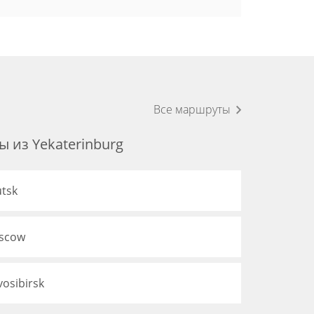
Все маршруты
 из Yekaterinburg
utsk
oscow
osibirsk