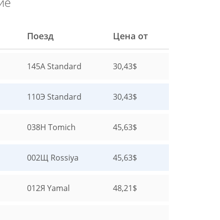
ие
Поезд
Цена от
145А
Standard
30,43$
110Э
Standard
30,43$
038Н
Tomich
45,63$
002Щ
Rossiya
45,63$
012Я
Yamal
48,21$