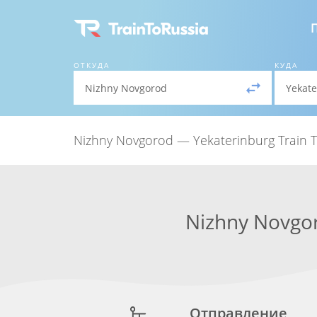
ОТКУДА
КУДА
Nizhny Novgorod — Yekaterinburg Train T
Nizhny Novgo
Отправление