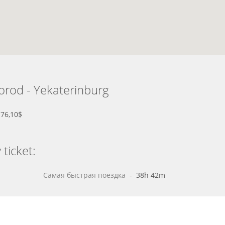
orod - Yekaterinburg
В
76,10$
ticket:
Самая быстрая поездка
 - 
38h 42m