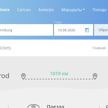
Поиск
Сапсан
Аллегро
Маршруты
Поезда
ТУДА
Обра
ickets
Главная
1019 км
rod
Поезда