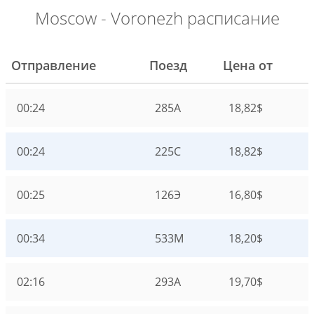
Moscow - Voronezh расписание
Отправление
Поезд
Цена от
00:24
285А
18,82$
00:24
225С
18,82$
00:25
126Э
16,80$
00:34
533М
18,20$
02:16
293А
19,70$