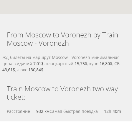
From Moscow to Voronezh by Train
Moscow - Voronezh
ЖД билеты на маршрут Moscow - Voronezh минимальная
цена: сидячий
7,01$
, плацкартный
15,75$
, купе
16,80$
, СВ
43,61$
, люкс
130,84$
Train Moscow to Voronezh two way
ticket:
Расстояние
 - 
932 км
Самая быстрая поездка
 - 
12h 40m