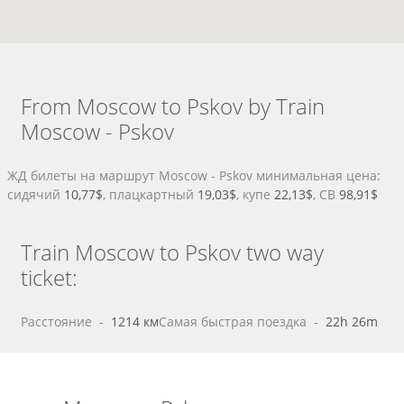
From Moscow to Pskov by Train
Moscow - Pskov
ЖД билеты на маршрут Moscow - Pskov минимальная цена:
сидячий
10,77$
, плацкартный
19,03$
, купе
22,13$
, СВ
98,91$
Train Moscow to Pskov two way
ticket:
Расстояние
 - 
1214 км
Самая быстрая поездка
 - 
22h 26m