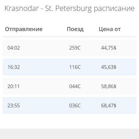
Krasnodar - St. Petersburg расписание
Отправление
Поезд
Цена от
04:02
259С
44,75$
16:32
116С
45,63$
20:11
044С
58,86$
23:55
036С
68,47$