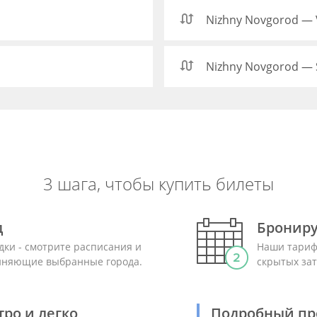
Nizhny Novgorod — 
Nizhny Novgorod — S
3 шага, чтобы купить билеты
д
Брониру
дки - смотрите расписания и
Наши тариф
диняющие выбранные города.
скрытых зат
ро и легко
Подробный пр