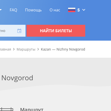
FAQ
Помощь
О нас
$
НАЙТИ БИЛЕТЫ
тно
лавная
Маршруты
Kazan — Nizhny Novgorod
 Novgorod
Маршрут