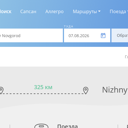
Поиск
Сапсан
Аллегро
Маршруты
Поезда
ТУДА
Обра
Г
325 км
Nizhny
Поезда