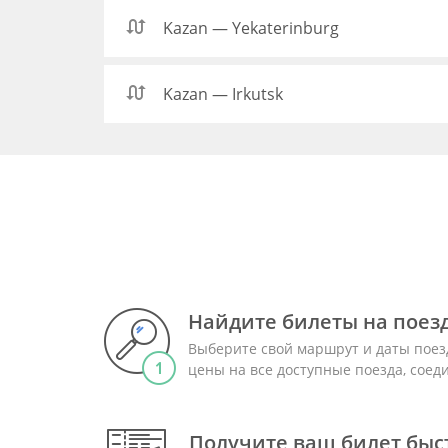
Kazan — Yekaterinburg
Kazan — Irkutsk
Найдите билеты на поез
Выберите свой маршрут и даты поез
цены на все доступные поезда, сое
Получите ваш билет быст