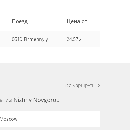
Поезд
Цена от
051Э
Firmennyiy
24,57$
Все маршруты
 из Nizhny Novgorod
 Moscow