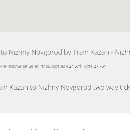
to Nizhny Novgorod by Train Kazan - Niz
d минимальная цена: плацкартный
24,57$
, купе
27,75$
ain Kazan to Nizhny Novgorod two way tick