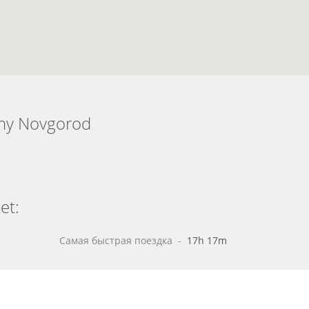
hny Novgorod
et:
Самая быстрая поездка
 - 
17h 17m