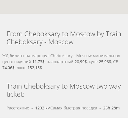
From Cheboksary to Moscow by Train
Cheboksary - Moscow
ЖД билеты на маршрут Cheboksary - Moscow минимальная
цена: сидячий
11,73$
, плацкартный
20,99$
, купе
25,96$
, СВ
74,06$
, люкс
152,15$
Train Cheboksary to Moscow two way
ticket:
Расстояние
 - 
1202 км
Самая быстрая поездка
 - 
25h 28m